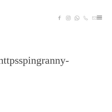
ttpsspingranny-