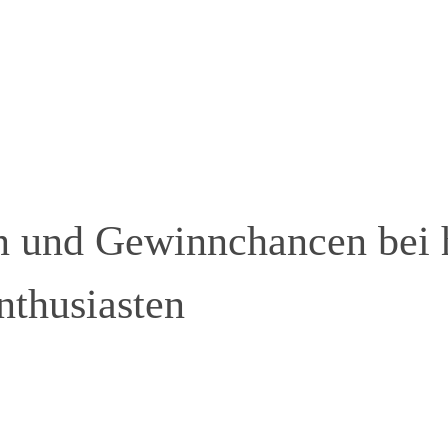
n und Gewinnchancen bei h
nthusiasten