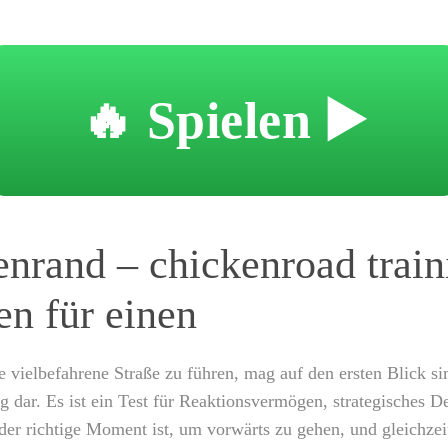
🔥 Spielen ▶️
nrand – chickenroad train
en für einen
e vielbefahrene Straße zu führen, mag auf den ersten Blick s
 dar. Es ist ein Test für Reaktionsvermögen, strategisches 
 der richtige Moment ist, um vorwärts zu gehen, und gleichze