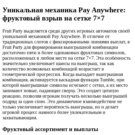
Уникальная механика Pay Anywhere:
фруктовый взрыв на сетке 7×7
Fruit Party выделяется среди других игровых автоматов своей
уникальной механикой Pay Anywhere. В отличие от
традиционных слотов с фиксированными линиями выплат, в
Fruit Party для формирования выигрышной комбинации
достаточно пяти и более одинаковых фруктовых символов,
расположенных в любом месте на сетке 7×7. Эта особенность
значительно увеличивает шансы на выигрыш, так как
количество возможных комбинаций возрастает в
геометрической прогрессии. Когда выпадает выигрышная
комбинация, активируется каскадная функция Tumble, при
которой выигрышные символы исчезают с сетки, а их место
занимают новые, падающие сверху. Это создает цепную
реакцию, позволяя игрокам получать несколько выигрышей
подряд за один спин. Это динамичное взаимодействие не
только увеличивает вероятность выигрыша, но и делает
игровой процесс намного более увлекательным и
захватывающим.
Фруктовый ассортимент и выплаты