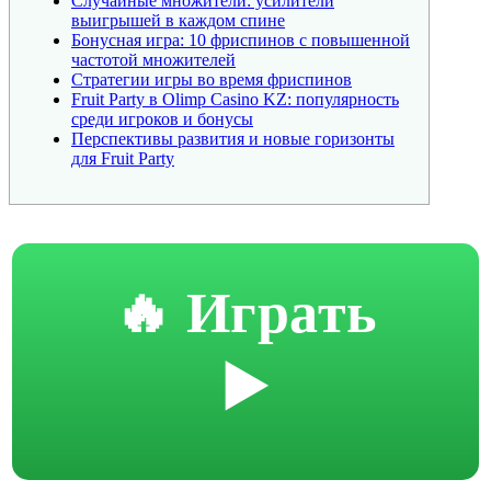
Случайные множители: усилители
выигрышей в каждом спине
Бонусная игра: 10 фриспинов с повышенной
частотой множителей
Стратегии игры во время фриспинов
Fruit Party в Olimp Casino KZ: популярность
среди игроков и бонусы
Перспективы развития и новые горизонты
для Fruit Party
🔥 Играть
▶️