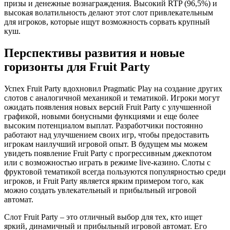
призы и денежные вознаграждения. Высокий RTP (96,5%) и
высокая волатильность делают этот слот привлекательным
для игроков, которые ищут возможность сорвать крупный
куш.
Перспективы развития и новые
горизонты для Fruit Party
Успех Fruit Party вдохновил Pragmatic Play на создание других
слотов с аналогичной механикой и тематикой. Игроки могут
ожидать появления новых версий Fruit Party с улучшенной
графикой, новыми бонусными функциями и еще более
высоким потенциалом выплат. Разработчики постоянно
работают над улучшением своих игр, чтобы предоставить
игрокам наилучший игровой опыт. В будущем мы можем
увидеть появление Fruit Party с прогрессивным джекпотом
или с возможностью играть в режиме live-казино. Слоты с
фруктовой тематикой всегда пользуются популярностью среди
игроков, и Fruit Party является ярким примером того, как
можно создать увлекательный и прибыльный игровой
автомат.
Слот Fruit Party – это отличный выбор для тех, кто ищет
яркий, динамичный и прибыльный игровой автомат. Его