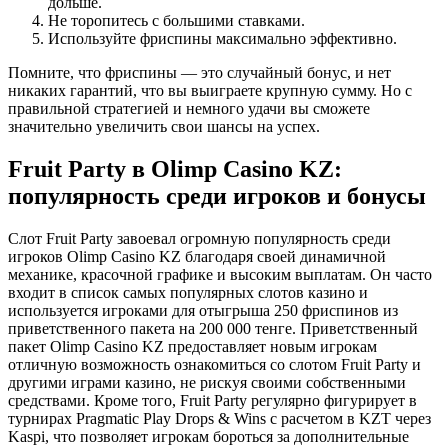
дольше.
Не торопитесь с большими ставками.
Используйте фриспины максимально эффективно.
Помните, что фриспины — это случайный бонус, и нет
никаких гарантий, что вы выиграете крупную сумму. Но с
правильной стратегией и немного удачи вы сможете
значительно увеличить свои шансы на успех.
Fruit Party в Olimp Casino KZ:
популярность среди игроков и бонусы
Слот Fruit Party завоевал огромную популярность среди
игроков Olimp Casino KZ благодаря своей динамичной
механике, красочной графике и высоким выплатам. Он часто
входит в список самых популярных слотов казино и
используется игроками для отыгрыша 250 фриспинов из
приветственного пакета на 200 000 тенге. Приветственный
пакет Olimp Casino KZ предоставляет новым игрокам
отличную возможность ознакомиться со слотом Fruit Party и
другими играми казино, не рискуя своими собственными
средствами. Кроме того, Fruit Party регулярно фигурирует в
турнирах Pragmatic Play Drops & Wins с расчетом в KZT через
Kaspi, что позволяет игрокам бороться за дополнительные