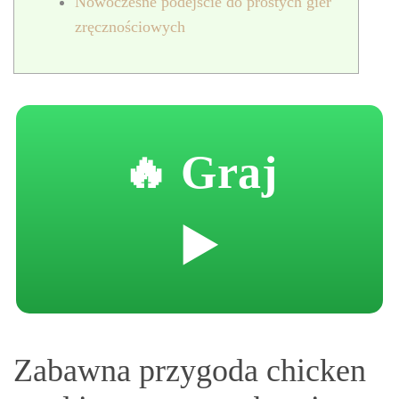
Nowoczesne podejście do prostych gier
zręcznościowych
🔥 Graj
▶️
Zabawna przygoda chicken